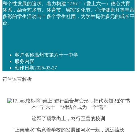
和个性发展的追求。着力构建 “2361”（爱上六一）德心共育
体系，融合艺术节、体育节、寝室文化节、心理健康月等丰富
多彩的学生活动与十多个学生社团，为学生提供多元的成长平
台。
客户名称
温州市第六十一中学
服务内容
创作日期
2025-03-27
符号语言解析
校标将“善上”进行融合与变形，把代表知识的“书
本”与“六十一”相结合成为一个“善”
诠释了砺学尚上，笃行至善的校训
“上善若水”
寓意着学校的发展如河水一般，源远流长