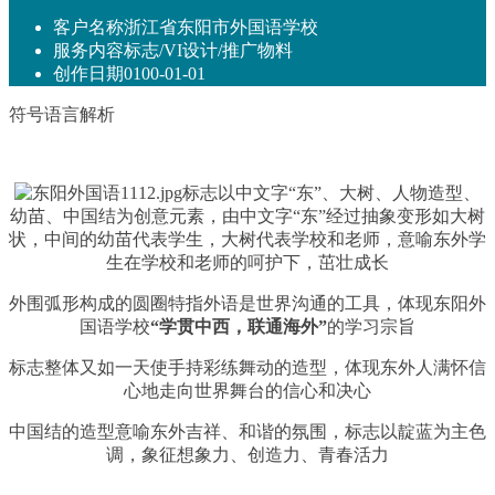
客户名称
浙江省东阳市外国语学校
服务内容
标志/VI设计/推广物料
创作日期
0100-01-01
符号语言解析
标志以中文字“东”、大树、人物造型、
幼苗、中国结为创意元素，
由中文字“东”经过抽象变形如大树
状，中间的幼苗代表学生，大树代表学校和老师，
意喻东外学
生在学校和老师的呵护下，茁壮成长
外围弧形构成的圆圈
特指外语是世界沟通的工具，体现东阳外
国语学校
“学贯中西，联通海外”
的学习宗旨
标志整体又如一天使手持彩练舞动的造型，体现东外人满怀信
心地走向世界舞台的信心和决心
中国结的造型意喻东外吉祥、和谐的氛围，
标志以靛蓝为主色
调，象征想象力、创造力、青春活力