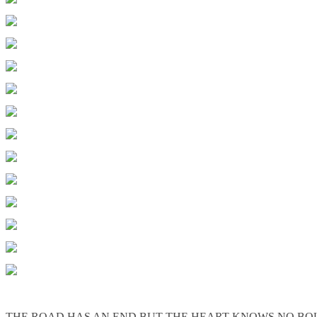
THE ROAD HAS AN END,BUT THE HEART KNOWS NO BO