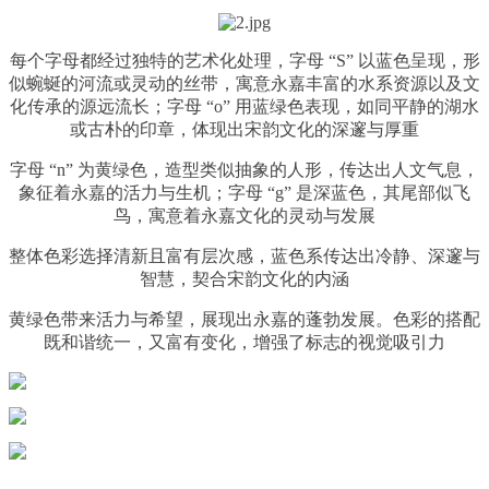
每个字母都经过独特的艺术化处理，字母 “S” 以蓝色呈现，形
似蜿蜒的河流或灵动的丝带，寓意永嘉丰富的水系资源以及文
化传承的源远流长；字母 “o” 用蓝绿色表现，如同平静的湖水
或古朴的印章，体现出宋韵文化的深邃与厚重
字母 “n” 为黄绿色，造型类似抽象的人形，传达出人文气息，
象征着永嘉的活力与生机；字母 “g” 是深蓝色，其尾部似飞
鸟，寓意着永嘉文化的灵动与发展
整体色彩选择清新且富有层次感，蓝色系传达出冷静、深邃与
智慧，契合宋韵文化的内涵
黄绿色带来活力与希望，展现出永嘉的蓬勃发展。色彩的搭配
既和谐统一，又富有变化，增强了标志的视觉吸引力