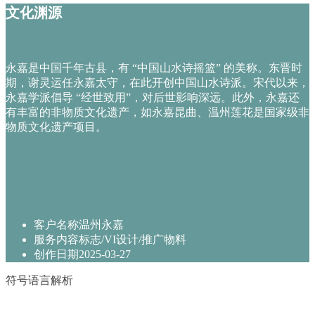
文化渊源
永嘉是中国千年古县，有 “中国山水诗摇篮” 的美称。东晋时
期，谢灵运任永嘉太守，在此开创中国山水诗派。宋代以来，
永嘉学派倡导 “经世致用”，对后世影响深远。此外，永嘉还
有丰富的非物质文化遗产，如永嘉昆曲、温州莲花是国家级非
物质文化遗产项目。
客户名称
温州永嘉
服务内容
标志/VI设计/推广物料
创作日期
2025-03-27
符号语言解析