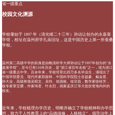
省一级重点
校园文化渊源
学校肇始于 1897 年（清光绪二十三年）孙诒让创办的永嘉蚕
学馆，校址在温州府学孔庙旧址，这是中国历史上第一所蚕桑
学校。
温州第二高级中学的前身是由晚清朴学大师孙诒让于1897年创办的“永
嘉蚕学馆”，至今已有116年历史，是“浙江省百年名校”之一，现为浙江
省一级重点中学。百余年来，学校培育出四万多名毕业生，涌现出了
中国学部委员、现代作家郑振铎，中国科学院院士谷超豪、戴金星、
孙大业，高级将领吴昭文、吴特、徐国栋、徐宗昌，数学家徐桂芳，
核专家章宝骥，作家琦君、叶永烈，画家孟庆江等大批饮誉海内外的
校友。
近年来，学校梳理办学历史，明晰并确立了学校精神和办学思
想，致力于人性教育上的“品德须修，人格独立”，倡导治学上